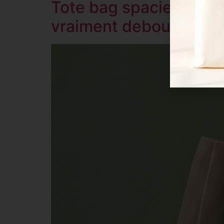
Tote bag spacieux en c
vraiment debout