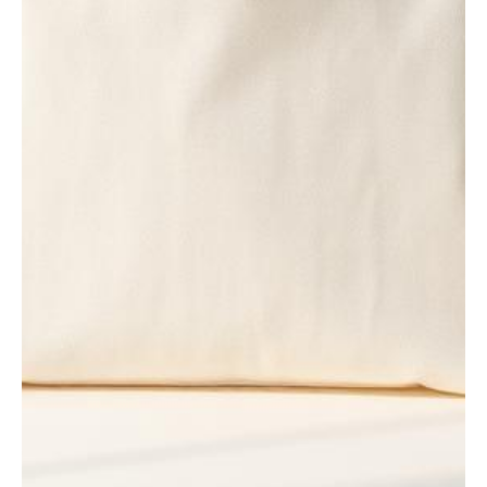
oz/yd²)
Taille de l’accessoire : Taille unique (26 x 33 cm)
Détails
Petit sac cabas en coton pour les petits produits en
supermarchés, commerces de détail et autres magasins.
Multifonctionnel, réutilisable et durable.
Matériaux et entretien
Nous privilégions la qualité dans le choix des matériaux
de nos articles, en privilégiant des tissus et des finitions
haut de gamme qui garantissent durabilité, confort et
un charme intemporel.
Catégorie :
Pochettes
Avis (0)