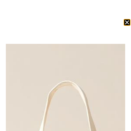
Obtenir Un Devis
Accueil
/
Pochettes
/ Mini sac RL500 — Naturel