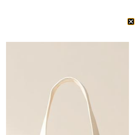
Obtenir Un Devis
Accueil
/
Sacs canvas
/ W606 Grand sac fourre-tout en
toile robuste — Olive vif