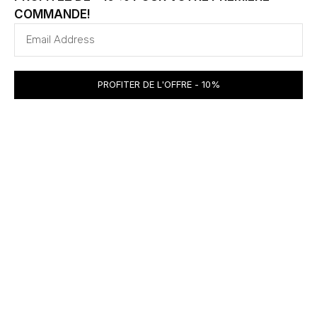
profondeur
× 17
COMMANDE!
Capacité ( litres )
31
Longueur de la poignée ( cm )
72
PROFITER DE L'OFFRE - 10%
Poids approx. du colis ( Kg )
19
Dimensions du carton ( cm )
60 × 50
× 40
Surface maximale d’impression ( cm ) **
45 × 31
Surface maximale de broderie ( cm
30 × 30
broderie tubulaire ) **
Produits similaires