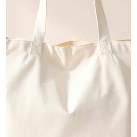
W606 Grand sac
fourre-tout en toile
robuste — Olive vif
100% Toile de Coton – 475 g/m²
Tissu lourd de première qualité
Très grand volume
Compartiment principal avec fermeture zippée
Fermeture éclair en nylon avec tirette en tissu
assorti