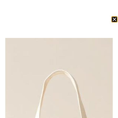
Obtenir Un Devis
Accueil
/
Sacs coton bio
/ W814 Sac polochon
biologique EarthAware® — Rose pastel