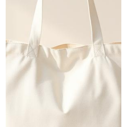
W814 Sac polochon
biologique
EarthAware® — Rose
pastel
100% Toile de Coton Biologique – 340 g/m²
Tissu lourd de première qualité
Fermeture zippée
Poignées en toile